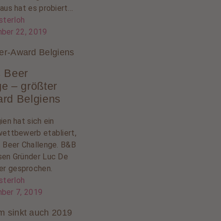
haus hat es probiert…
sterloh
ber 22, 2019
ier-Award Belgiens
s Beer
e – größter
ard Belgiens
ien hat sich ein
wettbewerb etabliert,
s Beer Challenge. B&B
sen Gründer Luc De
r gesprochen.
sterloh
ber 7, 2019
m sinkt auch 2019