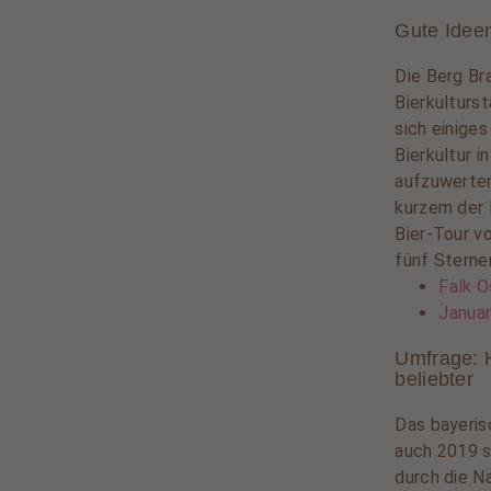
Gute Ideen
Die Berg Bra
Bierkulturst
sich einiges
Bierkultur i
aufzuwerten
kurzem der
Bier-Tour v
fünf Sternen
Falk O
Januar
Umfrage: 
beliebter
Das bayeris
auch 2019 s
durch die N