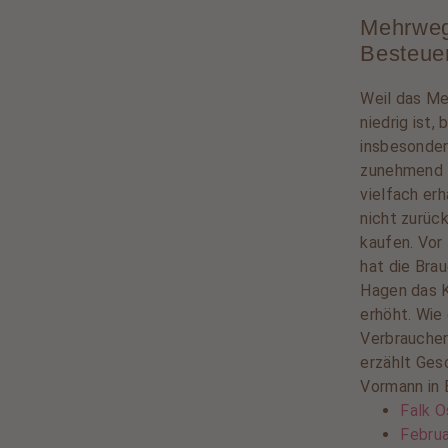
Mehrweg
Besteue
Weil das M
niedrig ist
insbesonder
zunehmend 
vielfach erh
nicht zurüc
kaufen. Vor
hat die Brau
Hagen das K
erhöht. Wie
Verbraucher
erzählt Ges
Vormann in 
Falk O
Februa