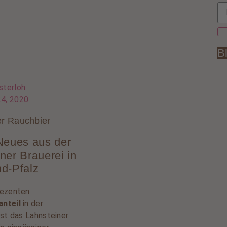
B
sterloh
24, 2020
er Rauchbier
Neues aus der
ner Brauerei in
d-Pfalz
dezenten
nteil
in der
ist das Lahnsteiner