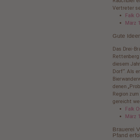
Rauchbier e
Vertreter se
Falk O
März 
Gute Ideen
Das Drei-Br
Rettenberg 
diesem Jahr
Dorf“. Als 
Bierwanderw
denen „Prob
Region zum 
gereicht we
Falk O
März 
Brauerei 
Pfand erfo