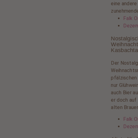
eine andere 
zunehmender
Falk O
Dezem
Nostalgisc
Weihnacht
Kasbachta
Der Nostalg
Weihnachtsm
pfälzischen
nur Glühwei
auch Bier au
er doch auf
alten Brauer
Falk O
Dezem