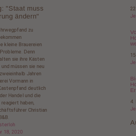
: "Staat muss
22
rung ändern"
Je
ehrwegpfand zu
Vo
, bekommen
Ho
w
e kleine Brauereien
Probleme. Denn
15
alten sie ihre Kästen
Je
k und müssen sie neu
 zweieinhalb Jahren
Bi
erei Vormann in
Ho
astenpfand deutlich
Er
 der Handel und die
4.
 reagiert haben,
Je
chäftsführer Christian
B&B.
A
sterloh
r 18, 2020