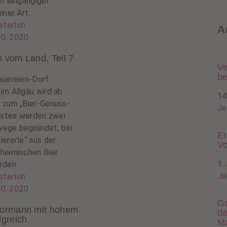
in eingängiger
iner Art.
sterloh
A
10, 2020
 vom Land, Teil 7
Ve
be
auereien-Dorf
im Allgäu wird ab
14
 zum „Bier-Genuss-
Je
erstes werden zwei
ege begründet, bei
Er
iererle“ aus der
Vo
heimischen Bier
1.
rden.
Je
sterloh
10, 2020
Go
Vormann mit hohem
da
lgreich
M