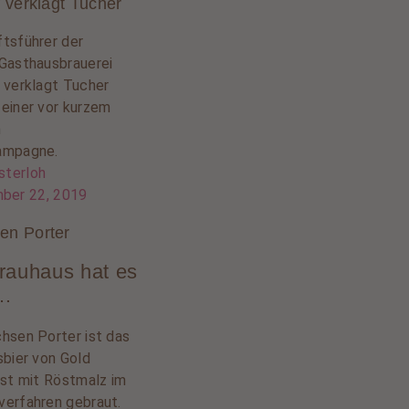
f verklagt Tucher
tsführer der
Gasthausbrauerei
 verklagt Tucher
einer vor kurzem
n
ampagne.
sterloh
ber 22, 2019
en Porter
rauhaus hat es
t…
hsen Porter ist das
sbier von Gold
ist mit Röstmalz im
erfahren gebraut.