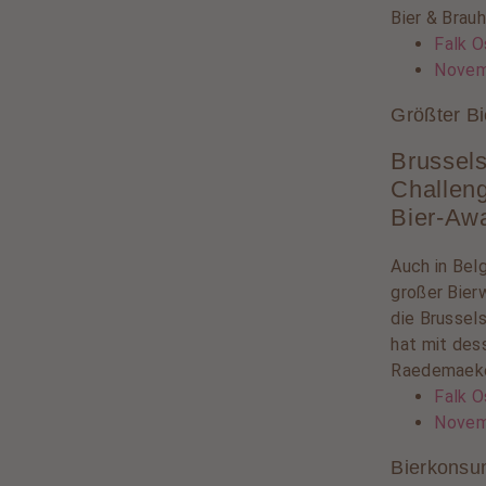
Bier & Brau
Falk O
Novem
Größter B
Brussel
Challeng
Bier-Aw
Auch in Belg
großer Bier
die Brussel
hat mit des
Raedemaeke
Falk O
Novem
Bierkonsu