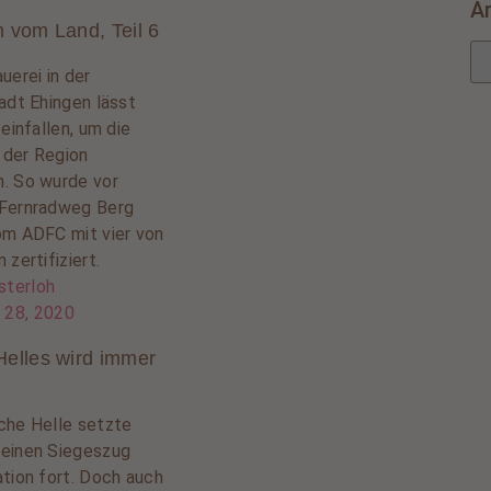
A
 vom Land, Teil 6
uerei in der
adt Ehingen lässt
 einfallen, um die
n der Region
. So wurde vor
 Fernradweg Berg
om ADFC mit vier von
 zertifiziert.
sterloh
 28, 2020
Helles wird immer
che Helle setzte
einen Siegeszug
ation fort. Doch auch