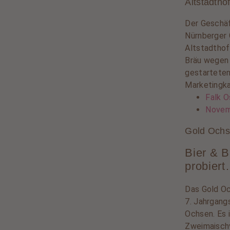
Altstadtho
Der Geschäf
Nürnberger 
Altstadthof
Bräu wegen 
gestartete
Marketingk
Falk O
Novem
Gold Ochs
Bier & B
probier
Das Gold Oc
7. Jahrgang
Ochsen. Es 
Zweimaischv