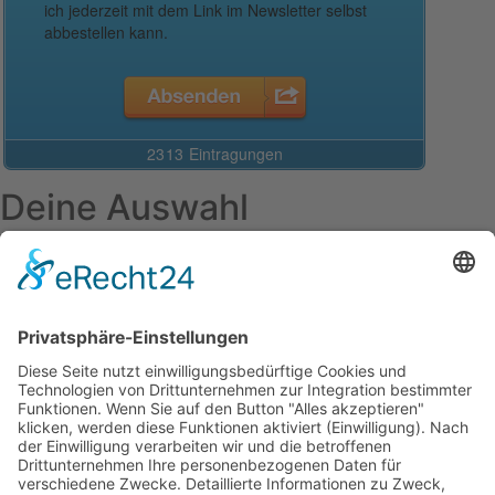
Deine Auswahl
Startseite
Aktuelles Blog
Das Magazin
Ausgaben online lesen
Über uns
Startseite
Datenschutzerklärung
Widerrufsbelehrung
Mediadaten 2026