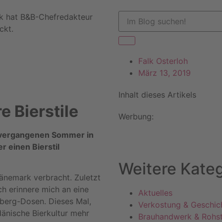
k hat B&B-Chefredakteur
ckt.
Falk Osterloh
März 13, 2019
Inhalt dieses Artikels
e Bierstile
Werbung:
 vergangenen Sommer in
r einen Bierstil
Weitere Kateg
änemark verbracht. Zuletzt
ch erinnere mich an eine
Aktuelles
sberg-Dosen. Dieses Mal,
Verkostung & Geschic
dänische Bierkultur mehr
Brauhandwerk & Rohst