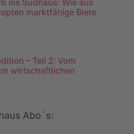
 ins Sudhaus: Wie aus
pten marktfähige Biere
dition – Teil 2: Vom
m wirtschaftlichen
uhaus Abo´s: