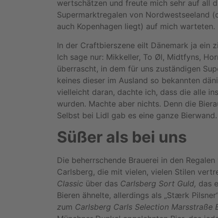
wertschätzen und freute mich sehr auf all d
Supermarktregalen von Nordwestseeland (di
auch Kopenhagen liegt) auf mich warteten.
In der Craftbierszene eilt Dänemark ja ein z
Ich sage nur: Mikkeller, To Øl, Midtfyns, Ho
überrascht, in dem für uns zuständigen Su
keines dieser im Ausland so bekannten däni
vielleicht daran, dachte ich, dass die alle i
wurden. Machte aber nichts. Denn die Bier
Selbst bei Lidl gab es eine ganze Bierwand.
Süßer als bei uns
Die beherrschende Brauerei in den Regalen
Carlsberg, die mit vielen, vielen Stilen ver
Classic
über das
Carlsberg Sort Guld
,
das 
Bieren ähnelte, allerdings als „Stærk Pilsne
z
um
Carlsberg Carls Selection Marsstraße