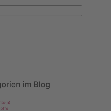
orien im Blog
hte(n)
offe