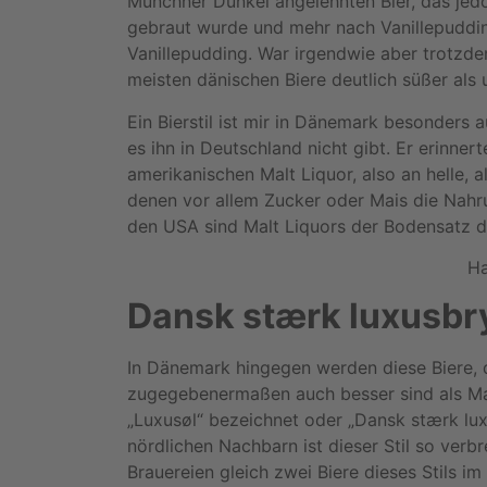
Münchner Dunkel angelehnten Bier, das jed
gebraut wurde und mehr nach Vanillepuddin
Vanillepudding. War irgendwie aber trotzd
meisten dänischen Biere deutlich süßer als 
Ein Bierstil ist mir in Dänemark besonders a
es ihn in Deutschland nicht gibt. Er erinne
amerikanischen Malt Liquor, also an helle, a
denen vor allem Zucker oder Mais die Nahrun
den USA sind Malt Liquors der Bodensatz de
Ha
Dansk st
ærk luxusbr
In Dänemark hingegen werden diese Biere, 
zugegebenermaßen auch besser sind als Mal
„Luxusøl“ bezeichnet oder „Dansk stærk lu
nördlichen Nachbarn ist dieser Stil so verb
Brauereien gleich zwei Biere dieses Stils i