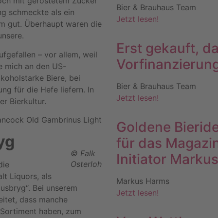
och mit geröstetem Zucker
Bier & Brauhaus Team
g schmeckte als ein
Jetzt lesen!
em gut. Überhaupt waren die
unsere.
Erst gekauft, 
ufgefallen – vor allem, weil
Vorfinanzierun
rte mich an den US-
lkoholstarke Biere, bei
Bier & Brauhaus Team
g für die Hefe liefern. In
Jetzt lesen!
r Bierkultur.
ncock Old Gambrinus Light
Goldene Bierid
yg
für das Magazi
© Falk
Initiator Marku
Osterloh
die
t Liquors, als
Markus Harms
xusbryg“. Bei unserem
Jetzt lesen!
reitet, dass manche
m Sortiment haben, zum