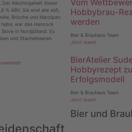
Vom Wettbewerb
. Der Alkoholgehalt dieser
6 % ABV. Sie sind alle süß,
Hobbybrau-Reze
ille, Brioche und Marzipan.
werden
rt habe, war das
Hancock
 Skive in Nordjütland. Es
Bier & Brauhaus Team
ben und Stachelbeeren.
Jetzt lesen!
BierAtelier Sude
ksweisheit
Hobbyrezept zu
Erfolgsmodell
Bier & Brauhaus Team
Jetzt lesen!
Bier und Bra
eidenschaft