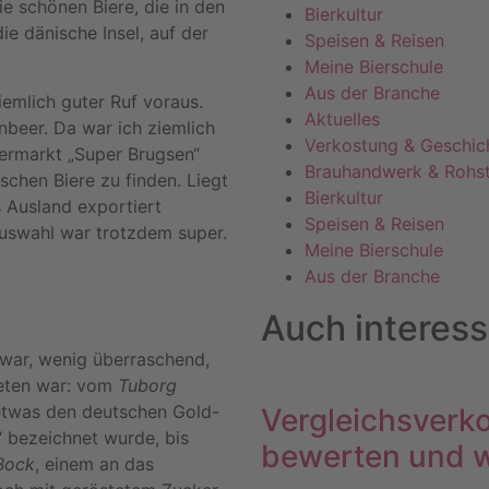
ie schönen Biere, die in den
Bierkultur
e dänische Insel, auf der
Speisen & Reisen
Meine Bierschule
Aus der Branche
iemlich guter Ruf voraus.
Aktuelles
rnbeer. Da war ich ziemlich
Verkostung & Geschic
permarkt „Super Brugsen“
Brauhandwerk & Rohst
schen Biere zu finden. Liegt
Bierkultur
ns Ausland exportiert
Speisen & Reisen
auswahl war trotzdem super.
Meine Bierschule
Aus der Branche
Auch interes
 war, wenig überraschend,
treten war: vom
Tuborg
etwas den deutschen Gold-
Vergleichsverko
r“ bezeichnet wurde, bis
bewerten und w
 Bock
, einem an das