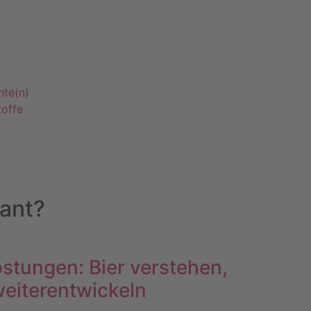
hte(n)
offe
sant?
stungen: Bier verstehen,
eiterentwickeln