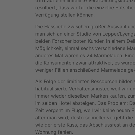
trifft auf eine limitierte Verarbeitungskapa
resultiert, dass wir für die einzelne Entsc
Verfügung stellen können.
Die Hassliebe zwischen großer Auswahl un
man sich an einer Studie von Lepper/Lyenga
beiden Forscher boten Kunden in einem Del
Möglichkeit, einmal sechs verschiedene Mar
anderes Mal waren es 24 Marmeladen. Eine
die Konsumenten zwar attraktiver, es wurde
weniger Fällen anschließend Marmelade gek
Als Folge der limitierten Ressourcen bilden 
habitualisierte Verhaltensmuster, weil wir u
immer wieder dieselben Marken kaufen, zum
im selben Hotel absteigen. Das Problem: D
Zeit vergeht im Flug, weil wir keine neuen 
älter man wird, desto schneller vergeht die 
wie der erste Kuss, das Abschlussfest an de
Wohnung fehlen.