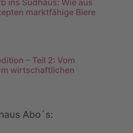
 ins Sudhaus: Wie aus
pten marktfähige Biere
dition – Teil 2: Vom
m wirtschaftlichen
uhaus Abo´s: