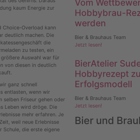
zität des Gehirns: Daraus
Vom Wettbewerb
heidung kaum Energie zur
Hobbybrau-Reze
werden
d Choice-Overload kann
r deutlich machen. Die
Bier & Brauhaus Team
ikatessengeschäft die
Jetzt lesen!
meladen zu testen, ein
 größere Auswahl war für
BierAtelier Sude
n von diesen in deutlich
Hobbyrezept zu
auft.
Erfolgsmodell
wir ganz schnell
ns entlasten, wenn wir
Bier & Brauhaus Team
 selben Friseur gehen oder
Jetzt lesen!
as Leben wird dröge. Die
Erlebnisse mehr erfahren. Je
Bier und Bra
Zeit, weil neue Erlebnisse
r Schule, die erste eigene