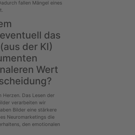
adurch fallen Mängel eines
t.
nem
eventuell das
(aus der KI)
sumenten
naleren Wert
tscheidung?
em Herzen. Das Lesen der
lder verarbeiten wir
aben Bilder eine stärkere
des Neuromarketings die
erhaltens, den emotionalen