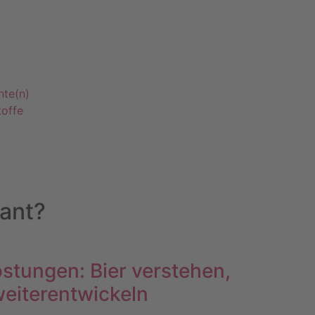
hte(n)
offe
sant?
stungen: Bier verstehen,
eiterentwickeln