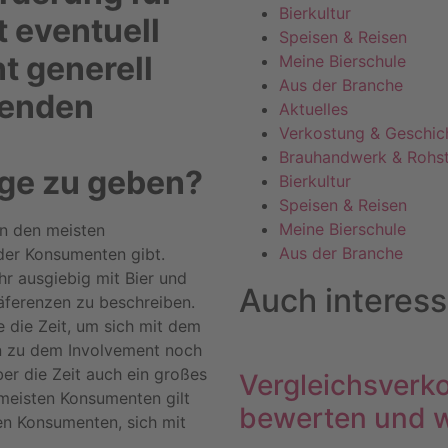
Bierkultur
 eventuell
Speisen & Reisen
 generell
Meine Bierschule
Aus der Branche
senden
Aktuelles
Verkostung & Geschic
Brauhandwerk & Rohst
ge zu geben?
Bierkultur
Speisen & Reisen
Meine Bierschule
in den meisten
Aus der Branche
der Konsumenten gibt.
r ausgiebig mit Bier und
Auch interes
räferenzen zu beschreiben.
die Zeit, um sich mit dem
 zu dem Involvement noch
ber die Zeit auch ein großes
Vergleichsverko
rmeisten Konsumenten gilt
bewerten und w
ten Konsumenten, sich mit