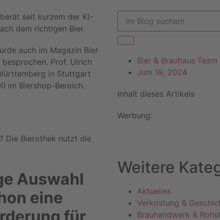
erät seit kurzem der KI-
ach dem richtigen Bier.
 wurde auch im Magazin Bier
Bier & Brauhaus Team
 besprochen. Prof. Ulrich
Juni 19, 2024
ürttemberg in Stuttgart
KI im Biershop-Bereich.
Inhalt dieses Artikels
Werbung:
? Die Bierothek nutzt die
Weitere Kateg
ige Auswahl
Aktuelles
chon eine
Verkostung & Geschic
rderung für
Brauhandwerk & Rohst