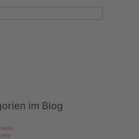
orien im Blog
hte(n)
offe