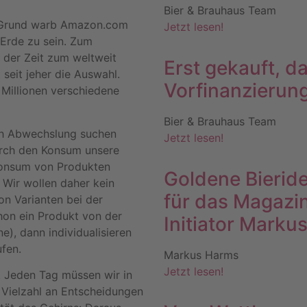
Bier & Brauhaus Team
e Grund warb Amazon.com
Jetzt lesen!
 Erde zu sein. Zum
 der Zeit zum weltweit
Erst gekauft, 
 seit jeher die Auswahl.
Vorfinanzierun
Millionen verschiedene
Bier & Brauhaus Team
ach Abwechslung suchen
Jetzt lesen!
durch den Konsum unsere
 Konsum von Produkten
Goldene Bierid
. Wir wollen daher kein
für das Magazi
on Varianten bei der
hon ein Produkt von der
Initiator Marku
), dann individualisieren
ufen.
Markus Harms
Jetzt lesen!
. Jeden Tag müssen wir in
 Vielzahl an Entscheidungen