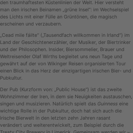
den traumhaftesten Küstenlinien der Welt. Hier versteht
man den irischen Beinamen „grüne Insel“: im Wechselspiel
des Lichts mit einer Fülle an Grüntönen, die magisch
erscheinen und verzaubern.
„Cead mile fáilte“ („Tausendfach willkommen in Irland“) im
Land der Geschichtenerzähler, der Musiker, der Biertrinker
und der Philosophen. Insider, Biersommelier, Brauer und
Weltreisender Olaf Wirths begleitet uns neun Tage und
gewährt auf der von Wikinger Reisen organisierten Tour
einen Blick in das Herz der einzigartigen irischen Bier- und
Pubkultur.
Der Pub (Kurzform von: „Public House“) ist das zweite
Wohnzimmer der Iren, in dem sie Neuigkeiten austauschen,
singen und musizieren. Natürlich spielt das
Guinness
eine
wichtige Rolle in der Pubkultur, doch hat sich auch die
irische Bierwelt in den letzten zehn Jahren rasant
verändert und weiterentwickelt, zum Beispiel durch die
Treaty City Brewery in Limerick. Gemeinsam werden wir –