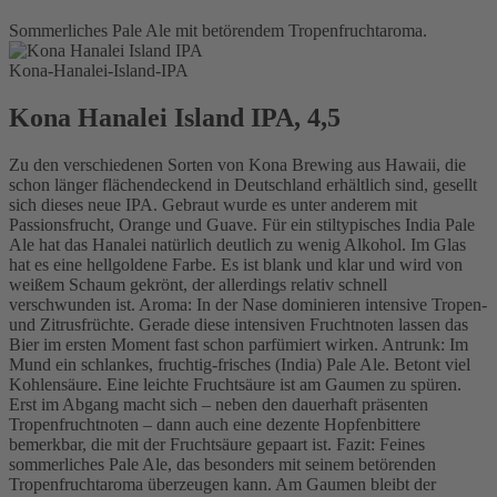
Sommerliches Pale Ale mit betörendem Tropenfruchtaroma.
Kona-Hanalei-Island-IPA
Kona Hanalei Island IPA, 4,5
Zu den verschiedenen Sorten von Kona Brewing aus Hawaii, die
schon länger flächendeckend in Deutschland erhältlich sind, gesellt
sich dieses neue IPA. Gebraut wurde es unter anderem mit
Passionsfrucht, Orange und Guave. Für ein stiltypisches India Pale
Ale hat das Hanalei natürlich deutlich zu wenig Alkohol. Im Glas
hat es eine hellgoldene Farbe. Es ist blank und klar und wird von
weißem Schaum gekrönt, der allerdings relativ schnell
verschwunden ist. Aroma: In der Nase dominieren intensive Tropen-
und Zitrusfrüchte. Gerade diese intensiven Fruchtnoten lassen das
Bier im ersten Moment fast schon parfümiert wirken. Antrunk: Im
Mund ein schlankes, fruchtig-frisches (India) Pale Ale. Betont viel
Kohlensäure. Eine leichte Fruchtsäure ist am Gaumen zu spüren.
Erst im Abgang macht sich – neben den dauerhaft präsenten
Tropenfruchtnoten – dann auch eine dezente Hopfenbittere
bemerkbar, die mit der Fruchtsäure gepaart ist. Fazit: Feines
sommerliches Pale Ale, das besonders mit seinem betörenden
Tropenfruchtaroma überzeugen kann. Am Gaumen bleibt der