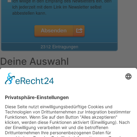
Deine Auswahl
Startseite
Aktuelles Blog
Das Magazin
Ausgaben online lesen
Über uns
Startseite
Datenschutzerklärung
Widerrufsbelehrung
Mediadaten 2026