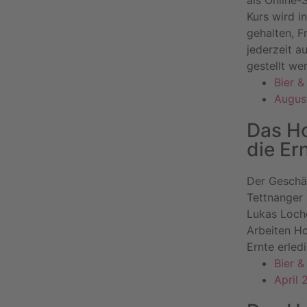
Kurs wird i
gehalten, 
jederzeit a
gestellt we
Bier 
Augus
Das Ho
die Er
Der Geschä
Tettnanger
Lukas Loche
Arbeiten H
Ernte erled
Bier 
April 