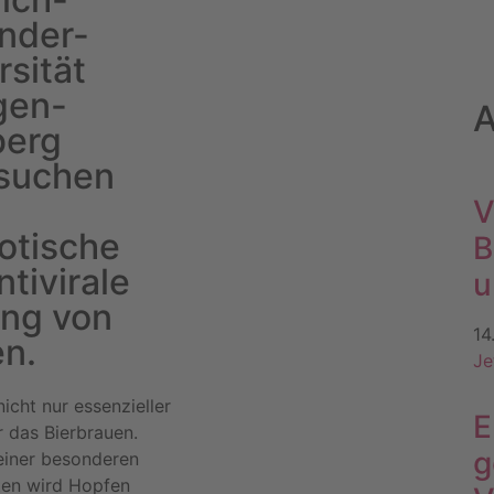
nder-
rsität
gen-
A
berg
suchen
V
iotische
B
ntivirale
u
ng von
14
n.
Je
nicht nur essenzieller
E
r das Bierbrauen.
g
einer besonderen
ten wird Hopfen