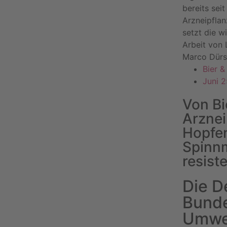
bereits sei
Arzneipflan
setzt die w
Arbeit von 
Marco Dürs
Bier 
Juni 
Von Bi
Arznei
Hopfe
Spinn
resist
Die D
Bunde
Umwel