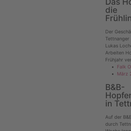
Das Ho
die
Frühli
Der Geschä
Tettnanger
Lukas Loche
Arbeiten H
Frühjahr ve
Falk O
März 
B&B-
Hopfe
in Tet
Auf der B
durch Tettn
Woche lang