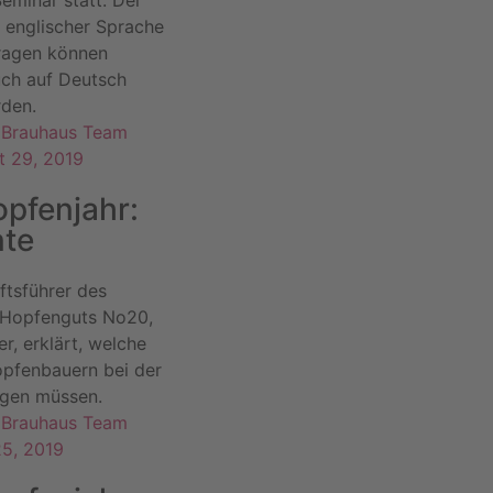
n englischer Sprache
Fragen können
uch auf Deutsch
rden.
& Brauhaus Team
t 29, 2019
pfenjahr:
nte
ftsführer des
 Hopfenguts No20,
r, erklärt, welche
opfenbauern bei der
igen müssen.
& Brauhaus Team
25, 2019