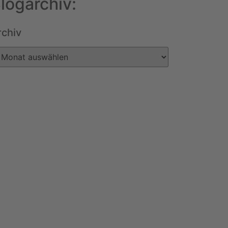
logarchiv:
rchiv