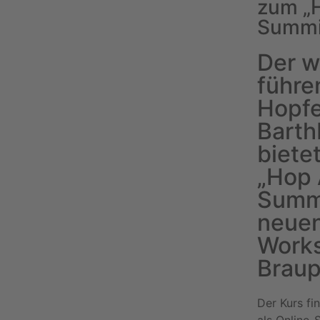
zum „
Summit
Der w
führe
Hopfe
Bart
biete
„Hop
Summi
neuen
Works
Braup
Der Kurs fi
als Online-