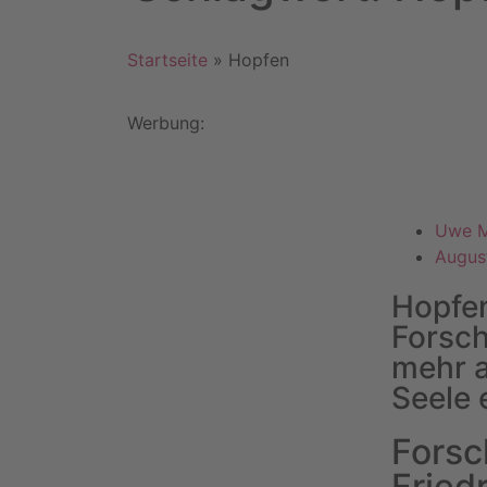
Startseite
»
Hopfen
Werbung:
Uwe 
Augus
Hopfe
Forsch
mehr a
Seele 
Forsc
Fried