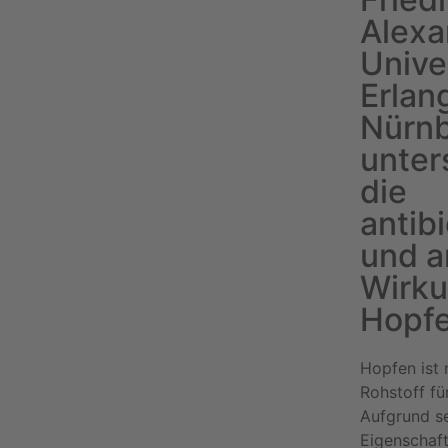
Alexa
Unive
Erlan
Nürn
unter
die
antib
und a
Wirku
Hopfe
Hopfen ist 
Rohstoff fü
Aufgrund s
Eigenschaf