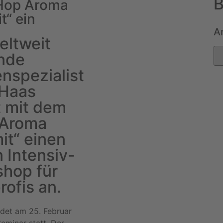
B
Hop Aroma
“ ein
A
eltweit
nde
nspezialist
hHaas
t mit dem
 Aroma
t“ einen
 Intensiv-
hop für
rofis an.
ndet am 25. Februar
Seminar statt. Der