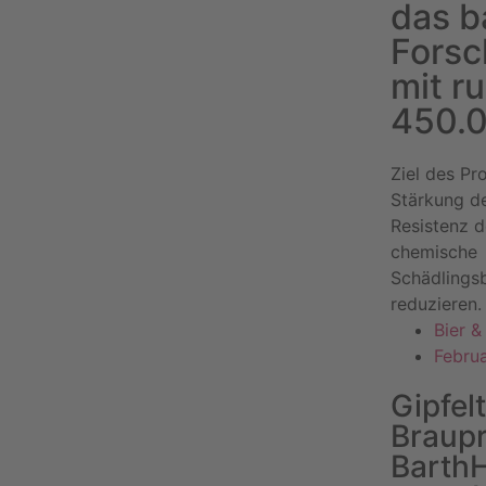
das b
Forsc
mit r
450.0
Ziel des Pro
Stärkung de
Resistenz 
chemische
Schädlings
reduzieren.
Bier 
Febru
Gipfelt
Braupr
BarthH