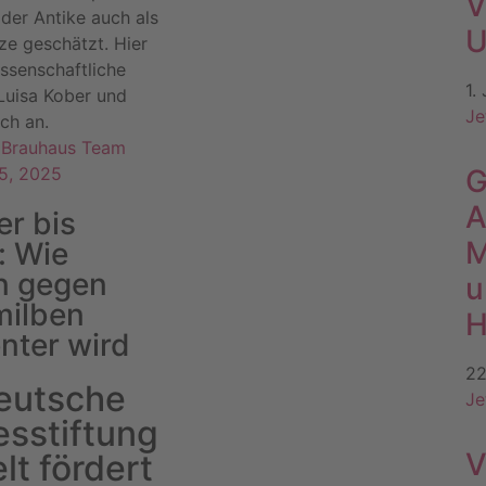
V
t der Antike auch als
U
ze geschätzt. Hier
issenschaftliche
1.
Luisa Kober und
Je
ch an.
& Brauhaus Team
25, 2025
G
A
er bis
M
: Wie
n gegen
u
milben
H
enter wird
22
eutsche
Je
sstiftung
V
t fördert