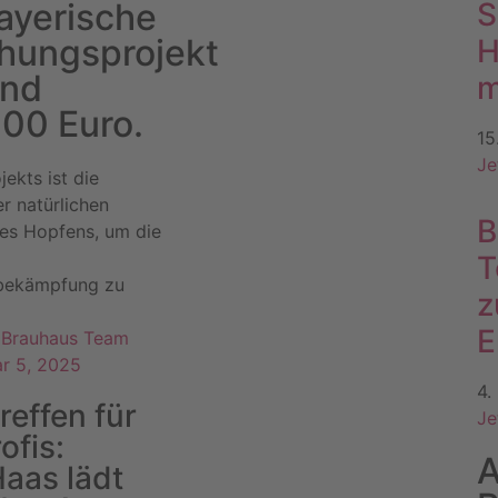
ayerische
S
hungsprojekt
H
und
m
00 Euro.
15
Je
jekts ist die
r natürlichen
B
des Hopfens, um die
T
bekämpfung zu
z
E
& Brauhaus Team
ar 5, 2025
4.
reffen für
Je
ofis:
A
aas lädt