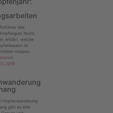
pfenjahr:
ngsarbeiten
ftsführer des
 Hopfenguts No20,
r, erklärt, welche
opfenbauern im
rrichten müssen.
sterloh
27, 2019
nwanderung
tnang
&B-Hopfenwanderung
ang gibt es eine
 Genuss und