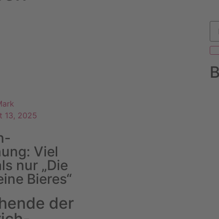
B
Mark
t 13, 2025
n-
ung: Viel
ls nur „Die
eine Bieres“
hende der
rich-