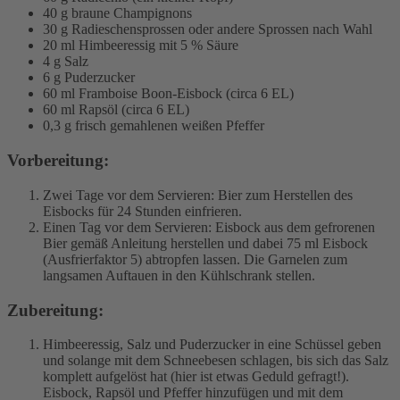
40 g braune Champignons
30 g Radieschensprossen oder andere Sprossen nach Wahl
20 ml Himbeeressig mit 5 % Säure
4 g Salz
6 g Puderzucker
60 ml Framboise Boon-Eisbock (circa 6 EL)
60 ml Rapsöl (circa 6 EL)
0,3 g frisch gemahlenen weißen Pfeffer
Vorbereitung:
Zwei Tage vor dem Servieren: Bier zum Herstellen des
Eisbocks für 24 Stunden einfrieren.
Einen Tag vor dem Servieren: Eisbock aus dem gefrorenen
Bier gemäß Anleitung herstellen und dabei 75 ml Eisbock
(Ausfrierfaktor 5) abtropfen lassen. Die Garnelen zum
langsamen Auftauen in den Kühlschrank stellen.
Zubereitung:
Himbeeressig, Salz und Puderzucker in eine Schüssel geben
und solange mit dem Schneebesen schlagen, bis sich das Salz
komplett aufgelöst hat (hier ist etwas Geduld gefragt!).
Eisbock, Rapsöl und Pfeffer hinzufügen und mit dem