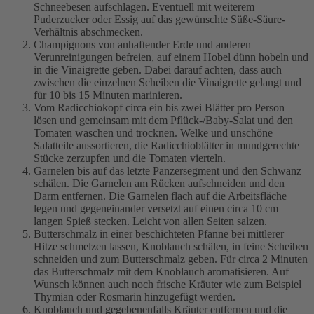
Schneebesen aufschlagen. Eventuell mit weiterem
Puderzucker oder Essig auf das gewünschte Süße-Säure-
Verhältnis abschmecken.
Champignons von anhaftender Erde und anderen
Verunreinigungen befreien, auf einem Hobel dünn hobeln und
in die Vinaigrette geben. Dabei darauf achten, dass auch
zwischen die einzelnen Scheiben die Vinaigrette gelangt und
für 10 bis 15 Minuten marinieren.
Vom Radicchiokopf circa ein bis zwei Blätter pro Person
lösen und gemeinsam mit dem Pflück-/Baby-Salat und den
Tomaten waschen und trocknen. Welke und unschöne
Salatteile aussortieren, die Radicchioblätter in mundgerechte
Stücke zerzupfen und die Tomaten vierteln.
Garnelen bis auf das letzte Panzersegment und den Schwanz
schälen. Die Garnelen am Rücken aufschneiden und den
Darm entfernen. Die Garnelen flach auf die Arbeitsfläche
legen und gegeneinander versetzt auf einen circa 10 cm
langen Spieß stecken. Leicht von allen Seiten salzen.
Butterschmalz in einer beschichteten Pfanne bei mittlerer
Hitze schmelzen lassen, Knoblauch schälen, in feine Scheiben
schneiden und zum Butterschmalz geben. Für circa 2 Minuten
das Butterschmalz mit dem Knoblauch aromatisieren. Auf
Wunsch können auch noch frische Kräuter wie zum Beispiel
Thymian oder Rosmarin hinzugefügt werden.
Knoblauch und gegebenenfalls Kräuter entfernen und die