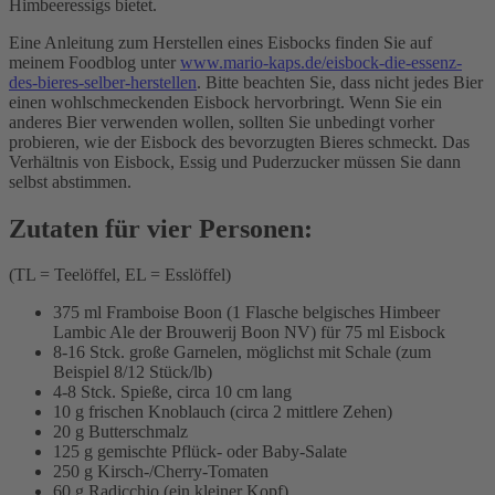
Himbeeressigs bietet.
Eine Anleitung zum Herstellen eines Eisbocks finden Sie auf
meinem Foodblog unter
www.mario-kaps.de/eisbock-die-essenz-
des-bieres-selber-herstellen
. Bitte beachten Sie, dass nicht jedes Bier
einen wohlschmeckenden Eisbock hervorbringt. Wenn Sie ein
anderes Bier verwenden wollen, sollten Sie unbedingt vorher
probieren, wie der Eisbock des bevorzugten Bieres schmeckt. Das
Verhältnis von Eisbock, Essig und Puderzucker müssen Sie dann
selbst abstimmen.
Zutaten für vier Personen:
(TL = Teelöffel, EL = Esslöffel)
375 ml Framboise Boon (1 Flasche belgisches Himbeer
Lambic Ale der Brouwerij Boon NV) für 75 ml Eisbock
8-16 Stck. große Garnelen, möglichst mit Schale (zum
Beispiel 8/12 Stück/lb)
4-8 Stck. Spieße, circa 10 cm lang
10 g frischen Knoblauch (circa 2 mittlere Zehen)
20 g Butterschmalz
125 g gemischte Pflück- oder Baby-Salate
250 g Kirsch-/Cherry-Tomaten
60 g Radicchio (ein kleiner Kopf)