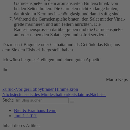
Garnelenspieße in dem aromatisierten Butterschmalz von
beiden Seiten braten. Die Garnelen nicht zu lange braten,
damit sie im Kern noch schön glasig und damit saftig sind.
Während die Garnelenspieße braten, den Salat mit der Vinai­
grette marinieren und auf Tellern anrichten. Die
Radieschensprossen darüber geben und die Garnelenspieße
auf oder neben den Salat legen und sofort servieren.
Dazu passt Baguette oder Ciabatta und als Getränk das Bier, aus
dem Sie den Eisbock hergestellt haben.
Ich wünsche gutes Gelingen und einen guten Appetit!
Ihr
Mario Kaps
Zurück
Voriger
Hobbybrauer Himmelkron
Nächster
Jenseits des Mindesthaltbarkeitsdatums
Nächster
Suche
Bier & Brauhaus Team
Juni 1, 2017
Inhalt dieses Artikels