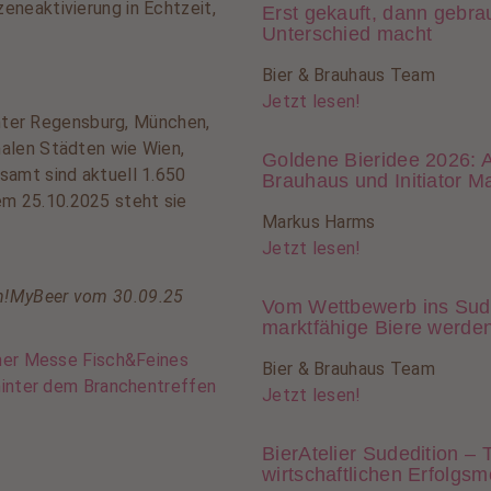
zeneaktivierung in Echtzeit,
Erst gekauft, dann gebra
Unterschied macht
Bier & Brauhaus Team
Jetzt lesen!
unter Regensburg, München,
nalen Städten wie Wien,
Goldene Bieridee 2026: 
esamt sind aktuell 1.650
Brauhaus und Initiator 
em 25.10.2025 steht sie
Markus Harms
Jetzt lesen!
Oh!MyBeer vom 30.09.25
Vom Wettbewerb ins Sud
marktfähige Biere werde
mer Messe Fisch&Feines
Bier & Brauhaus Team
hinter dem Branchentreffen
Jetzt lesen!
BierAtelier Sudedition –
wirtschaftlichen Erfolgsm