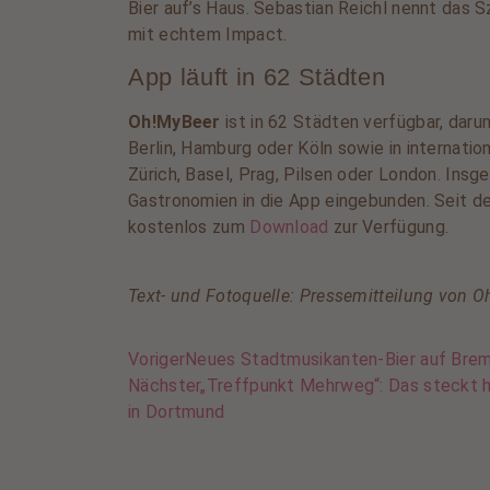
Bier auf’s Haus. Sebastian Reichl nennt das S
mit echtem Impact.
App läuft in 62 Städten
Oh!MyBeer
ist in 62 Städten verfügbar, dar
Berlin, Hamburg oder Köln sowie in internatio
Zürich, Basel, Prag, Pilsen oder London. Insg
Gastronomien in die App eingebunden. Seit d
kostenlos zum
Download
zur Verfügung.
Text- und Fotoquelle: Pressemitteilung von 
Voriger
Neues Stadtmusikanten-Bier auf Bre
Nächster
„Treffpunkt Mehrweg“: Das steckt 
in Dortmund