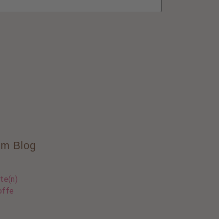
im Blog
te(n)
offe