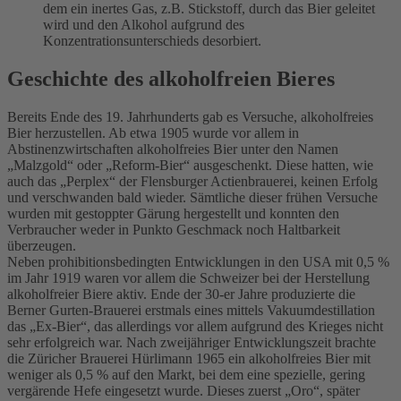
dem ein inertes Gas, z.B. Stickstoff, durch das Bier geleitet
wird und den Alkohol aufgrund des
Konzentrationsunterschieds desorbiert.
Geschichte des alkoholfreien Bieres
Bereits Ende des 19. Jahrhunderts gab es Versuche, alkoholfreies
Bier herzustellen. Ab etwa 1905 wurde vor allem in
Abstinenzwirtschaften alkoholfreies Bier unter den Namen
„Malzgold“ oder „Reform-Bier“ ausgeschenkt. Diese hatten, wie
auch das „Perplex“ der Flensburger Actienbrauerei, keinen Erfolg
und verschwanden bald wieder. Sämtliche dieser frühen Versuche
wurden mit gestoppter Gärung hergestellt und konnten den
Verbraucher weder in Punkto Geschmack noch Haltbarkeit
überzeugen.
Neben prohibitionsbedingten Entwicklungen in den USA mit 0,5 %
im Jahr 1919 waren vor allem die Schweizer bei der Herstellung
alkoholfreier Biere aktiv. Ende der 30-er Jahre produzierte die
Berner Gurten-Brauerei erstmals eines mittels Vakuumdestillation
das „Ex-Bier“, das allerdings vor allem aufgrund des Krieges nicht
sehr erfolgreich war. Nach zweijähriger Entwicklungszeit brachte
die Züricher Brauerei Hürlimann 1965 ein alkoholfreies Bier mit
weniger als 0,5 % auf den Markt, bei dem eine spezielle, gering
vergärende Hefe eingesetzt wurde. Dieses zuerst „Oro“, später