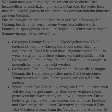
Wie kann man nun aber vorgehen, um ein alkoholfreies Bier
herzustellen? Grundsätzlich gibt es zwei Ansätze: Entweder lässt
man den Alkohol gar nicht erst entstehen oder man holt ihn hinterher
aus dem Getränk.
Die ursprünglichere Methode besteht in der Beeinflussung der
Gärung, bei der auch verschiedene Wege beschritten werden
können. Ausgangspunkt ist in aller Regel eine Würze mit geringem
Stammwürzegehalt um etwa 7 °P.
Gestoppte Gärung: Bevor ein Alkoholgehalt von 0,5 %
erreicht ist, wird die Gärung durch Kurzzeiterhitzung
abgebrochen. Die Hefe wird dabei abgetötet und kann nicht
weiter vergären. Die Biere schmecken häufig süßlich nach
Bierwürze. Durch kräftige Hopfengaben soll dies möglichst
ausgeglichen oder überdeckt werden.
Gedrosselte Gärung: Funktioniert ähnlich wie die gestoppte
Gärung, die Hefe bekommt aber mehr Zeit bei niedrigen
Temperaturen nahe des Gefrierpunkts, um die 0,5 % zu
erreichen.
Spezialhefen: Die Vergärung erfolgt mit Hefen, die nur einen
Teil des Zuckerspektrums der Bierwürze vergären können;
gerne wird hier Saccharomyces ludwigii eingesetzt. Diese
Hefe vergärt keine Maltose, sondern nur Glukose, Fruktose
und Saccharose, die in einer Bierwürze Anteile von 8,5 bis
16,5 % haben, woraus dann der Vergärgrad der Hefe von 12