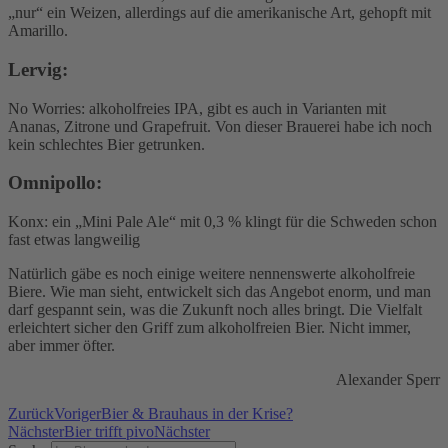
„nur“ ein Weizen, allerdings auf die amerikanische Art, gehopft mit
Amarillo.
Lervig:
No Worries: alkoholfreies IPA, gibt es auch in Varianten mit
Ananas, Zitrone und Grapefruit. Von dieser Brauerei habe ich noch
kein schlechtes Bier getrunken.
Omnipollo:
Konx: ein „Mini Pale Ale“ mit 0,3 % klingt für die Schweden schon
fast etwas langweilig
Natürlich gäbe es noch einige weitere nennenswerte alkoholfreie
Biere. Wie man sieht, entwickelt sich das Angebot enorm, und man
darf gespannt sein, was die Zukunft noch alles bringt. Die Vielfalt
erleichtert sicher den Griff zum alkoholfreien Bier. Nicht immer,
aber immer öfter.
Alexander Sperr
Zurück
Voriger
Bier & Brauhaus in der Krise?
Nächster
Bier trifft pivo
Nächster