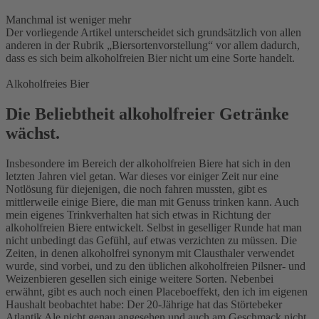
Manchmal ist weniger mehr
Der vorliegende Artikel unterscheidet sich grundsätzlich von allen
anderen in der Rubrik „Biersortenvorstellung“ vor allem dadurch,
dass es sich beim alkoholfreien Bier nicht um eine Sorte handelt.
Alkoholfreies Bier
Die Beliebtheit alkoholfreier Getränke
wächst.
Insbesondere im Bereich der alkoholfreien Biere hat sich in den
letzten Jahren viel getan. War dieses vor einiger Zeit nur eine
Notlösung für diejenigen, die noch fahren mussten, gibt es
mittlerweile einige Biere, die man mit Genuss trinken kann. Auch
mein eigenes Trinkverhalten hat sich etwas in Richtung der
alkoholfreien Biere entwickelt. Selbst in geselliger Runde hat man
nicht unbedingt das Gefühl, auf etwas verzichten zu müssen. Die
Zeiten, in denen alkoholfrei synonym mit Clausthaler verwendet
wurde, sind vorbei, und zu den üblichen alkoholfreien Pilsner- und
Weizenbieren gesellen sich einige weitere Sorten. Nebenbei
erwähnt, gibt es auch noch einen Placeboeffekt, den ich im eigenen
Haushalt beobachtet habe: Der 20-Jährige hat das Störtebeker
Atlantik Ale nicht genau angesehen und auch am Geschmack nicht