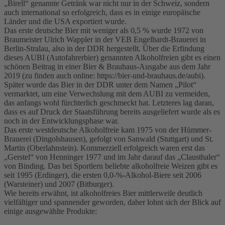
„Birell“ genannte Getränk war nicht nur in der Schweiz, sondern
auch international so erfolgreich, dass es in einige europäische
Länder und die USA exportiert wurde.
Das erste deutsche Bier mit weniger als 0,5 % wurde 1972 von
Braumeister Ulrich Wappler in der VEB Engelhardt-Brauerei in
Berlin-Stralau, also in der DDR hergestellt. Über die Erfindung
dieses AUBI (Autofahrerbier) genannten Alkoholfreien gibt es einen
schönen Beitrag in einer Bier & Brauhaus-Ausgabe aus dem Jahr
2019 (zu finden auch online: https://bier-und-brauhaus.de/aubi).
Später wurde das Bier in der DDR unter dem Namen „Pilot“
vermarktet, um eine Verwechslung mit dem AUBI zu vermeiden,
das anfangs wohl fürchterlich geschmeckt hat. Letzteres lag daran,
dass es auf Druck der Staatsführung bereits ausgeliefert wurde als es
noch in der Entwicklungsphase war.
Das erste westdeutsche Alkoholfreie kam 1975 von der Hümmer-
Brauerei (Dingolshausen), gefolgt von Sanwald (Stuttgart) und St.
Martin (Oberlahnstein). Kommerziell erfolgreich waren erst das
„Gerstel“ von Henninger 1977 und im Jahr darauf das „Clausthaler“
von Binding. Das bei Sportlern beliebte alkoholfreie Weizen gibt es
seit 1995 (Erdinger), die ersten 0,0-%-Alkohol-Biere seit 2006
(Warsteiner) und 2007 (Bitburger).
Wie bereits erwähnt, ist alkoholfreies Bier mittlerweile deutlich
vielfältiger und spannender geworden, daher lohnt sich der Blick auf
einige ausgewählte Produkte: