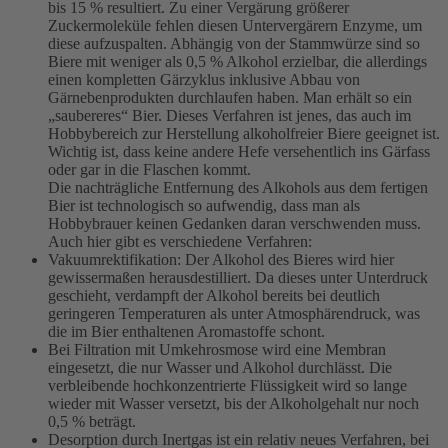
bis 15 % resultiert. Zu einer Vergärung größerer
Zuckermoleküle fehlen diesen Untervergärern Enzyme, um
diese aufzuspalten. Abhängig von der Stammwürze sind so
Biere mit weniger als 0,5 % Alkohol erzielbar, die allerdings
einen kompletten Gärzyklus inklusive Abbau von
Gärnebenprodukten durchlaufen haben. Man erhält so ein
„saubereres“ Bier. Dieses Verfahren ist jenes, das auch im
Hobbybereich zur Herstellung alkoholfreier Biere geeignet ist.
Wichtig ist, dass keine andere Hefe versehentlich ins Gärfass
oder gar in die Flaschen kommt.
Die nachträgliche Entfernung des Alkohols aus dem fertigen
Bier ist technologisch so aufwendig, dass man als
Hobbybrauer keinen Gedanken daran verschwenden muss.
Auch hier gibt es verschiedene Verfahren:
Vakuumrektifikation: Der Alkohol des Bieres wird hier
gewissermaßen herausdestilliert. Da dieses unter Unterdruck
geschieht, verdampft der Alkohol bereits bei deutlich
geringeren Temperaturen als unter Atmosphärendruck, was
die im Bier enthaltenen Aromastoffe schont.
Bei Filtration mit Umkehrosmose wird eine Membran
eingesetzt, die nur Wasser und Alkohol durchlässt. Die
verbleibende hochkonzentrierte Flüssigkeit wird so lange
wieder mit Wasser versetzt, bis der Alkoholgehalt nur noch
0,5 % beträgt.
Desorption durch Inertgas ist ein relativ neues Verfahren, bei