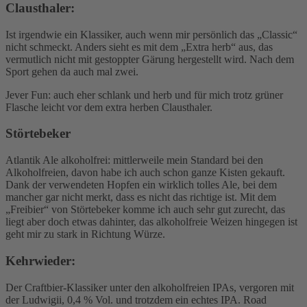
Clausthaler:
Ist irgendwie ein Klassiker, auch wenn mir persönlich das „Classic“
nicht schmeckt. Anders sieht es mit dem „Extra herb“ aus, das
vermutlich nicht mit gestoppter Gärung hergestellt wird. Nach dem
Sport gehen da auch mal zwei.
Jever Fun: auch eher schlank und herb und für mich trotz grüner
Flasche leicht vor dem extra herben Clausthaler.
Störtebeker
Atlantik Ale alkoholfrei: mittlerweile mein Standard bei den
Alkoholfreien, davon habe ich auch schon ganze Kisten gekauft.
Dank der verwendeten Hopfen ein wirklich tolles Ale, bei dem
mancher gar nicht merkt, dass es nicht das richtige ist. Mit dem
„Freibier“ von Störtebeker komme ich auch sehr gut zurecht, das
liegt aber doch etwas dahinter, das alkoholfreie Weizen hingegen ist
geht mir zu stark in Richtung Würze.
Kehrwieder:
Der Craftbier-Klassiker unter den alkoholfreien IPAs, vergoren mit
der Ludwigii, 0,4 % Vol. und trotzdem ein echtes IPA. Road