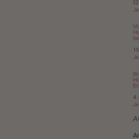
22
Je
Vo
Ho
w
15
Je
Bi
Ho
Er
4.
Je
A
A