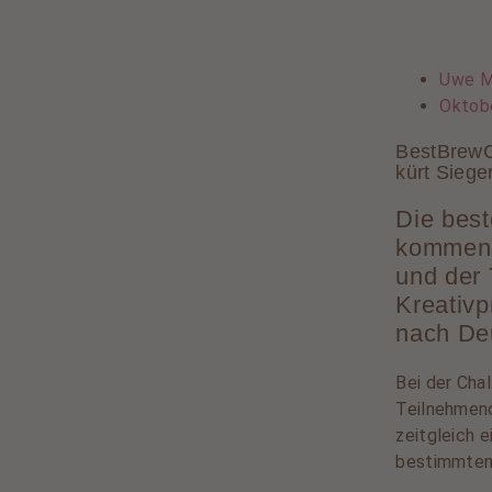
Uwe M
Oktobe
BestBrewC
kürt Siege
Die best
kommen 
und der 
Kreativp
nach De
Bei der Cha
Teilnehmend
zeitgleich 
bestimmten