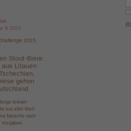
ark
B
r 8, 2025
hallenge 2025
r
en Stout-Biere
aus Litauen
Tschechien,
reise gehen
utschland.
llenge brauen
e aus aller Welt
eine Maische nach
 Vorgaben.