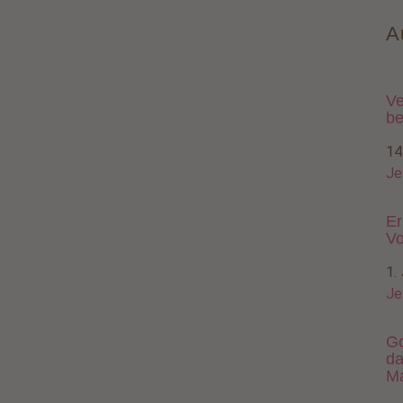
A
Ve
be
14
Je
Er
Vo
1.
Je
Go
da
M