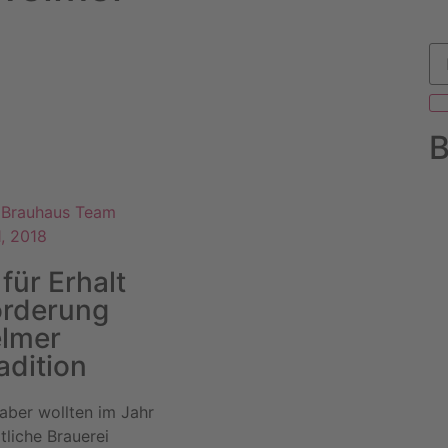
B
& Brauhaus Team
, 2018
 für Erhalt
örderung
lmer
adition
haber wollten im Jahr
tliche Brauerei