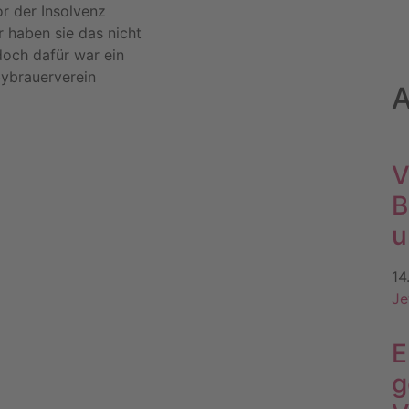
r der Insolvenz
r haben sie das nicht
doch dafür war ein
ybrauerverein
A
V
B
u
14
Je
E
g