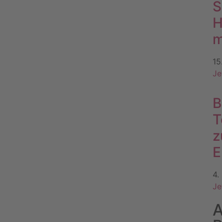
S
H
m
15
Je
B
T
z
E
4.
Je
A