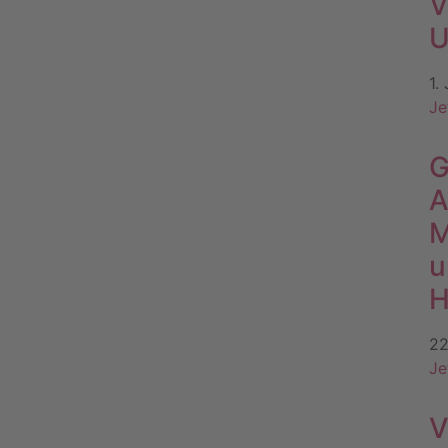
V
U
1.
Je
G
A
M
u
H
22
Je
V