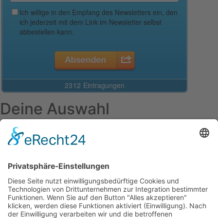
Deine Auswahl
Startseite
Aktuelles Blog
Das Magazin
Ausgaben online lesen
Über uns
Startseite
Datenschutzerklärung
Widerrufsbelehrung