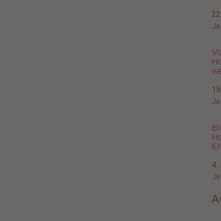
22
Je
Vo
Ho
w
15
Je
Bi
Ho
Er
4.
Je
A