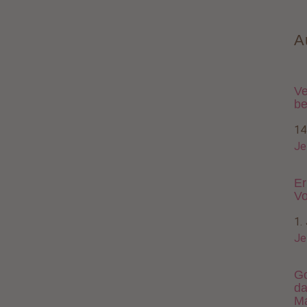
A
Ve
be
14
Je
Er
Vo
1.
Je
Go
da
M