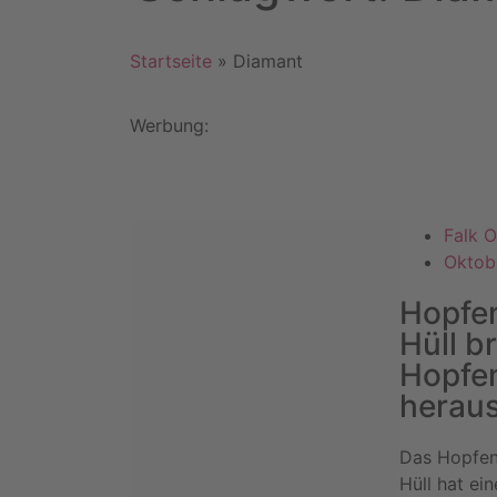
Startseite
»
Diamant
Werbung:
Falk O
Oktob
Hopfe
Hüll b
Hopfe
herau
Das Hopfen
Hüll hat ei