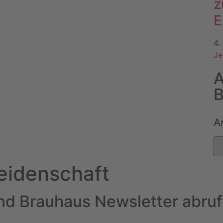
z
E
4.
Je
A
B
A
eidenschaft
und Brauhaus Newsletter abruf