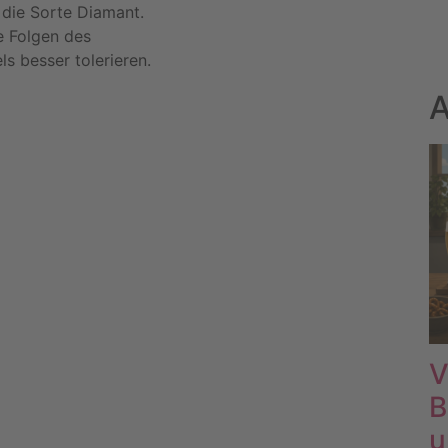
: die Sorte Diamant.
e Folgen des
s besser tolerieren.
A
V
B
u