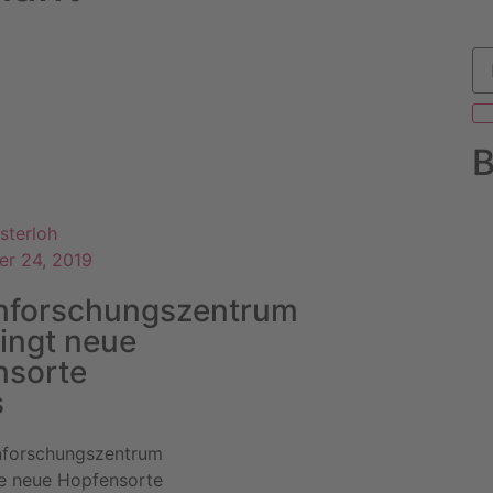
B
sterloh
er 24, 2019
nforschungszentrum
ringt neue
nsorte
s
forschungszentrum
ne neue Hopfensorte