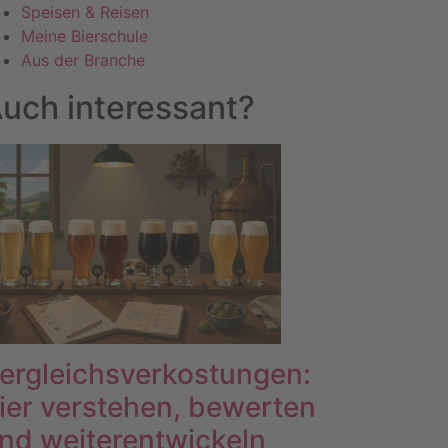
Speisen & Reisen
Meine Bierschule
Aus der Branche
uch interessant?
ergleichsverkostungen:
ier verstehen, bewerten
nd weiterentwickeln