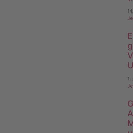
14
Je
E
g
V
U
1.
Je
G
A
M