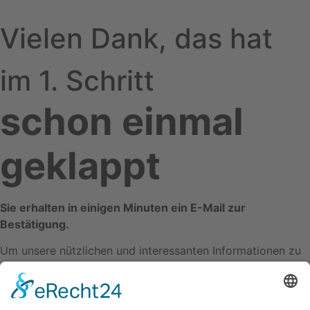
Vielen Dank, das hat
im 1. Schritt
schon einmal
geklappt
Sie erhalten in einigen Minuten ein E-Mail zur
Bestätigung.
Um unsere nützlichen und interessanten Informationen zu
erhalten,
müssen Sie noch in dieser E-Mailnachricht auf
den Bestätigungslink klicken,
um den Vorgang
abzuschließen